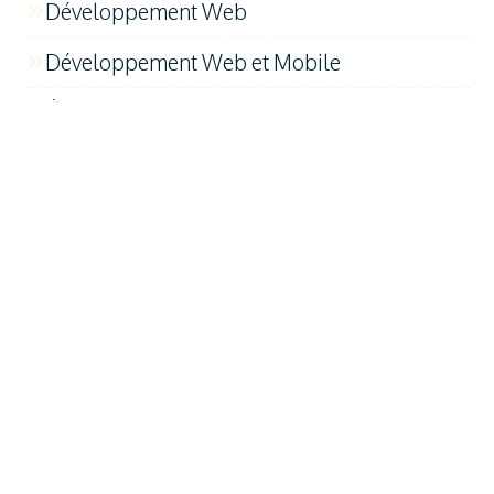
Développement Web
Développement Web et Mobile
Études de Cas et Témoignages
FAQ
Innovation et Technologie
Introduction au Digital
Maketing Digital
Marketing Digital
Ressources (Section transversale)
Technologie et Innovation