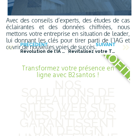
Avec des conseils d’experts, des études de cas
éclairantes et des données chiffrées, nous
mettons votre entreprise en situation de leader,
lui donnant les clés pour tirer parti de l’IAG et
PROFIT
PRÉCÉDENT
SUIVANT
ouvrir de nouvelles voies de succès.
Révolution de l’IA générative : Comprendre ses conséquences pour les TPE et PME
Revitalisez votre TPE/PME avec les codes QR : Le futur du marketing digital
Transformez votre présence en
ligne avec B2santos !
NOS
SOLUTIONS DE
CRÉATION DE
SITES WEB SUR
MESURE VOUS
GARANTISSENT
UN DESIGN