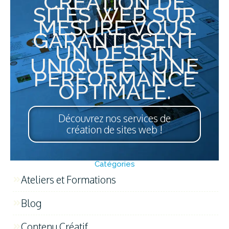
CRÉATION DE
SITES WEB SUR
MESURE VOUS
GARANTISSENT
UN DESIGN
UNIQUE ET UNE
PERFORMANCE
OPTIMALE.
Découvrez nos services de
création de sites web !
Catégories
Ateliers et Formations
Blog
Contenu Créatif