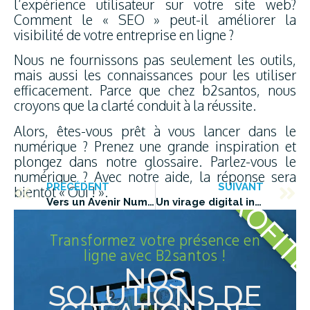
l’expérience utilisateur sur votre site web?
Comment le « SEO » peut-il améliorer la
visibilité de votre entreprise en ligne ?
Nous ne fournissons pas seulement les outils,
mais aussi les connaissances pour les utiliser
efficacement. Parce que chez b2santos, nous
croyons que la clarté conduit à la réussite.
Alors, êtes-vous prêt à vous lancer dans le
numérique ? Prenez une grande inspiration et
plongez dans notre glossaire. Parlez-vous le
numérique ? Avec notre aide, la réponse sera
PROFIT
PRÉCÉDENT
SUIVANT
bientôt « Oui ! ».
Vers un Avenir Numérique Brillant: Réservez votre place pour Go Entrepreneurs 2024 par France Num
Un virage digital inévitable, rendez-vous au Salon Global Industrie 2024 avec France Num.
Transformez votre présence en
ligne avec B2santos !
NOS
SOLUTIONS DE